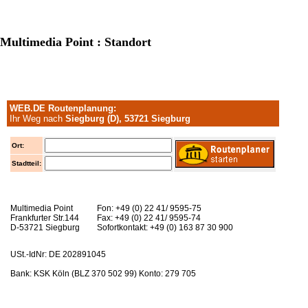
Multimedia Point : Standort
WEB.DE Routenplanung:
Ihr Weg nach
Siegburg (D), 53721 Siegburg
Ort:
Stadtteil:
Multimedia Point
Fon: +49 (0) 22 41/ 9595-75
Frankfurter Str.144
Fax: +49 (0) 22 41/ 9595-74
D-53721 Siegburg
Sofortkontakt: +49 (0) 163 87 30 900
USt.-IdNr: DE 202891045
Bank: KSK Köln (BLZ 370 502 99) Konto: 279 705